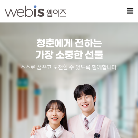
홈페이지제작 전문업체 웹이즈(WEBIS)
모
청춘에게 전하는
가장 소중한 선물
스스로 꿈꾸고 도전할 수 있도록 함께합니다.