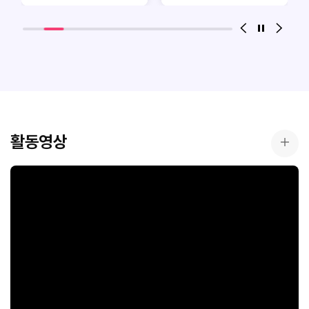
2027-10-31
~ 2025-09-28
이전 슬라이
다음
슬라이드 
활동영상
활동