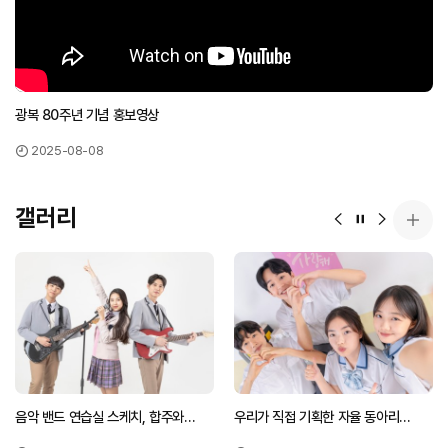
광복 80주년 기념 홍보영상
2025-08-08
갤러리
이전 슬라이드
슬라이드 정지
다음 슬라
갤러리
음악 밴드 연습실 스케치, 합주와
우리가 직접 기획한 자율 동아리
화음의 순간
프로젝트 뒷모습