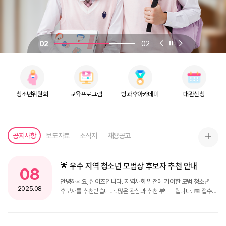
이전 슬라이드
슬라이드 정지
다음 슬라이드
02
02
청소년위원회
교육프로그램
방과후아카데미
대관신청
공지사항
보도자료
소식지
채용공고
공지
🌟 우수 지역 청소년 모범상 후보자 추천 안내
08
안녕하세요, 웹이즈입니다. 지역사회 발전에 기여한 모범 청소년
2025.08
후보자를 추천받습니다. 많은 관심과 추천 부탁드립니다. 📅 접수
기간: 9월 1일 ~ 9월 30일 📍 추천 방법: 방문 및 온라인 접수
문의는 운영지원팀으로 해 주세요.