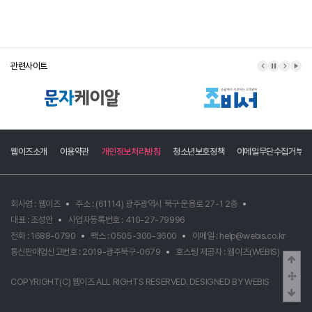
관련사이트
이전 배너
배너 정지
다음 배
배너
웹이즈소개
이용약관
개인정보처리방침
청소년보호정책
이메일무단수집거부
회사명 : 웹이즈
주소 : (61114) 광주광역시 북구 운용로 27-1 2층
대표 : 조성안
사업자등록번호 : 410-27-79996
전화 : 1688-0790
팩스 : 0505-300-3600
이메일 : help@webis.co.kr
통신판매업신고번호 : 2019-광주북구-0679
호스팅 제공자 :
웹이즈(WEBIS)
상단
중간
COPYRIGHT(C)
웹이즈
ALL RIGHTS RESERVED. DESIGNED BY
WEBIS
하단