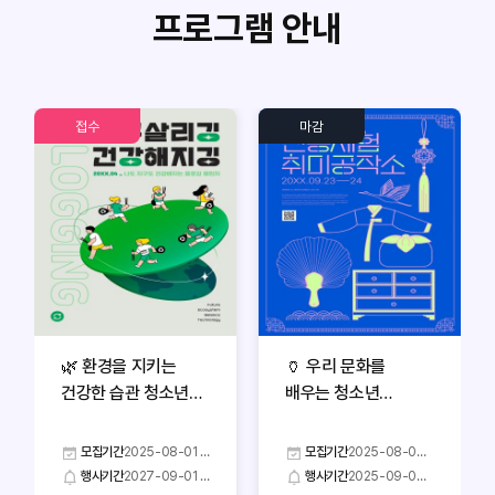
프로그램 안내
접수
마감
🌿 환경을 지키는
🏺 우리 문화를
건강한 습관 청소년
배우는 청소년
플로깅 캠페인
전통체험공작소
참가자 모집
모집기간
2025-08-01 ~
모집기간
2025-08-03
2027-10-30
~ 2025-08-20
행사기간
2027-09-01 ~
행사기간
2025-09-06